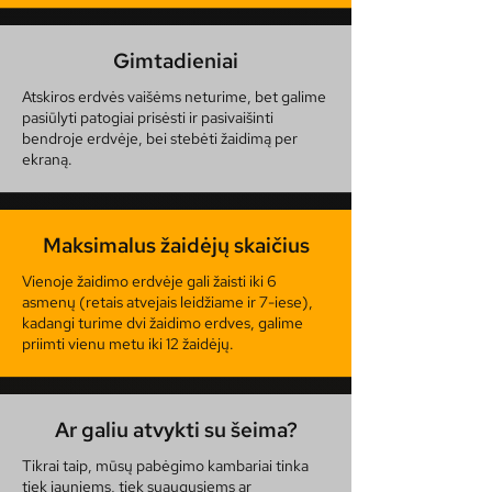
Gimtadieniai
Atskiros erdvės vaišėms neturime, bet galime
pasiūlyti patogiai prisėsti ir pasivaišinti
bendroje erdvėje, bei stebėti žaidimą per
ekraną.
Maksimalus žaidėjų skaičius
Vienoje žaidimo erdvėje gali žaisti iki 6
asmenų (retais atvejais leidžiame ir 7-iese),
kadangi turime dvi žaidimo erdves, galime
priimti vienu metu iki 12 žaidėjų.
Ar galiu atvykti su šeima?
Tikrai taip, mūsų pabėgimo kambariai tinka
tiek jauniems, tiek suaugusiems ar