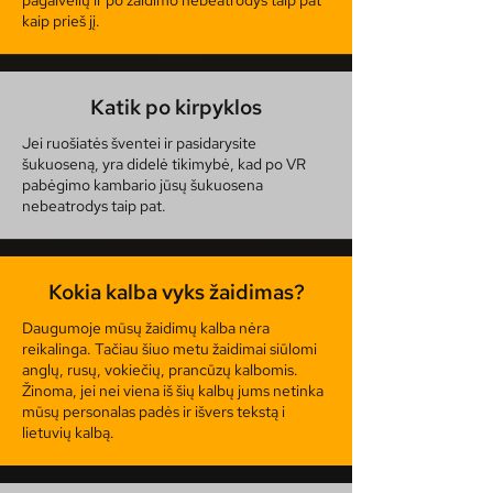
pagalvėlių ir po žaidimo nebeatrodys taip pat
kaip prieš jį.
Katik po kirpyklos
Jei ruošiatės šventei ir pasidarysite
šukuoseną, yra didelė tikimybė, kad po VR
pabėgimo kambario jūsų šukuosena
nebeatrodys taip pat.
Kokia kalba vyks žaidimas?
Daugumoje mūsų žaidimų kalba nėra
reikalinga. Tačiau šiuo metu žaidimai siūlomi
anglų, rusų, vokiečių, prancūzų kalbomis.
Žinoma, jei nei viena iš šių kalbų jums netinka
mūsų personalas padės ir išvers tekstą i
lietuvių kalbą.