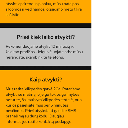
atvykti apsirengus ploniau, mūsų patalpos
šildomos ir vėdinamos, o žaidimo metu tikrai
sušilsite.
Prieš kiek laiko atvykti?
Rekomenduojame atvykti 10 minučių iki
žaidimo pradžios. Jeigu vėluojate arba mūsų
nerandate, skambinkite telefonu.
Kaip atvykti?
Mus rasite Vilkpedės gatvė 20a. Patariame
atvykti su mašiną, o jeigu tokios galimybės
neturite, šalimais yra Vilkpedės stotelė, nuo
kurios pasieksite mus per 5 minutes
pesčiomis. Prieš atvykstant gausite SMS
pranešimą su durų kodu. Daugiau
informacijos rasite kontaktų puslapyje