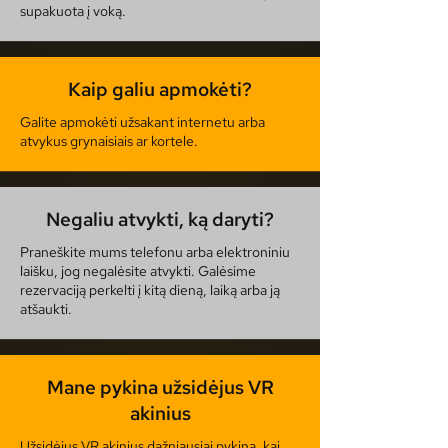
supakuota į voką.
Kaip galiu apmokėti?
Galite apmokėti užsakant internetu arba
atvykus grynaisiais ar kortele.
Negaliu atvykti, ką daryti?
Praneškite mums telefonu arba elektroniniu
laišku, jog negalėsite atvykti. Galėsime
rezervaciją perkelti į kitą dieną, laiką arba ją
atšaukti.
Mane pykina užsidėjus VR
akinius
Užsidėjus VR akinius dažniausiai pykina, kai