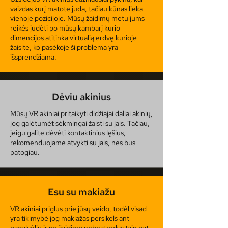
vaizdas kurį matote juda, tačiau kūnas lieka
vienoje pozicijoje. Mūsų žaidimų metu jums
reikės judėti po mūsų kambarį kurio
dimencijos atitinka virtualią erdvę kurioje
žaisite, ko pasėkoje ši problema yra
išsprendžiama.
Dėviu akinius
Mūsų VR akiniai pritaikyti didžiajai daliai akinių,
jog galėtumėt sėkmingai žaisti su jais. Tačiau,
jeigu galite dėvėti kontaktinius lęšius,
rekomenduojame atvykti su jais, nes bus
patogiau.
Esu su makiažu
VR akiniai priglus prie jūsų veido, todėl visad
yra tikimybė jog makiažas persikels ant