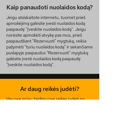
Kaip panaudoti nuolaidos kodą?
Jeigu atsiskaitote internetu, tuomet prieš
apmokėjimą galėsite įvesti nuolaidos kodą
paspaudę "Įveskite nuolaidos kodą". Jeigu
norėsite apmokėti atvykę pas mus, prieš
paspaudžiant "Rezervuoti" mygtuką, reikia
pažymėti "turiu nuolaidos kodą" ir sekančiame
puslapyje paspaudus "Rezervuoti" mygtuką
galėsite įvesti nuolaidos kodą paspaudę
"
Įveskite nuolaidos kodą
".
Ar daug reikės judėti?
Visuose mūsų žaidimuose reikės judėti po
kambarį jog įvykdytumėte misiją, tačiau prie
kiekvieno žaidimo aprašymo rasite skalę kuri
nurodys ar žaidime yra daugiau veiksmo ar
galvosūkų. Jei pažymėta, jog yra daugiau
veiksmo, atitinkamai teks ir pajudėti daugiau,
tačiau, tai nebus, intensyvu.