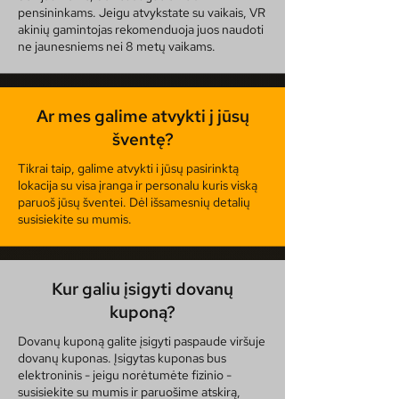
pensininkams. Jeigu atvykstate su vaikais, VR
akinių gamintojas rekomenduoja juos naudoti
ne jaunesniems nei 8 metų vaikams.
Ar mes galime atvykti j jūsų
šventę?
Tikrai taip, galime atvykti i jūsų pasirinktą
lokacija su visa įranga ir personalu kuris viską
paruoš jūsų šventei. Dėl išsamesnių detalių
susisiekite su mumis.
Kur galiu įsigyti dovanų
kuponą?
Dovanų kuponą galite įsigyti paspaude viršuje
dovanų kuponas. Įsigytas kuponas bus
elektroninis - jeigu norėtumėte fizinio -
susisiekite su mumis ir paruošime atskirą,