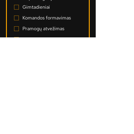
Gimtadieniai
Komandos formavimas
Pramogų atvežimas
Techninė pagalba
VR įrangos pirkimas
Užklausa
Siųsti užklausa