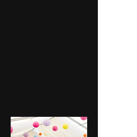
(rekomenduojame iki 12
žaidžiančių asmenų), tad nereikia
surinkti didelės minios, kad šventė
pavyktų. Mūsų patalpose galėsite
patogiai įsikurti, atsinešti savo
užkandžius bei gėrimus ir smagiai
praleisti laiką prieš neriant į miesto
šurmulį.
VR pramogų nuoma
Jūsų renginiui