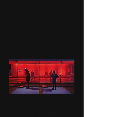
patirs naujas emocijas ir renginys
taps išskirtinis, kur bebūtumėte.
Konsultacijos ir
techninė pagalba
VR įrangos konsultacijos, viešieji
pirkimai ir techninis aptarnavimas
Planuojate integruoti virtualią