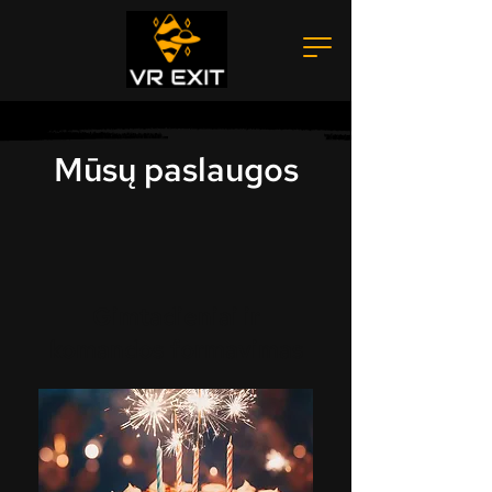
Mūsų paslaugos
​Gimtadieniai ir
komandos formavimas