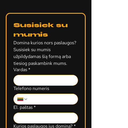
Susisiek su 
mumis
Domina kurios nors paslaugos? 
Susisiek su mumis 
užpildydamas šią formą arba 
tiesiog paskambink mums.
Vardas
*
Telefono numeris
El. paštas
*
Kurios paslaugos jus domina?
*