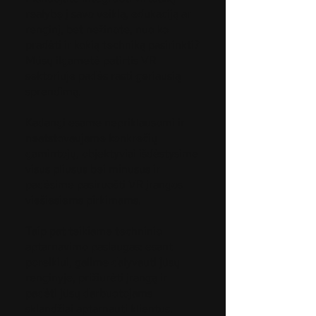
realybę į savo veiklą, edukaciją ar
renginį, bet nežinote, nuo ko
pradėti ir kokią techniką pasirinkti?
Mūsų ilgametė patirtis VR
sektoriuje padės rasti geriausią
sprendimą.
Kadangi esame nepriklausomi ir
neatstovaujame konkrečių
gamintojų, objektyviai išdėstysime
visus pliusus bei minusus ir
padėsime pasiruošti VR įrangos
viešiesiems pirkimams.
Taip pat teikiame techninio
aptarnavimo paslaugas: esant
poreikiui, galime dalyvauti jūsų
renginyje, prižiūrėti įrangą ir
padėti jūsų darbuotojams
sklandžiai aptarnauti klientus.