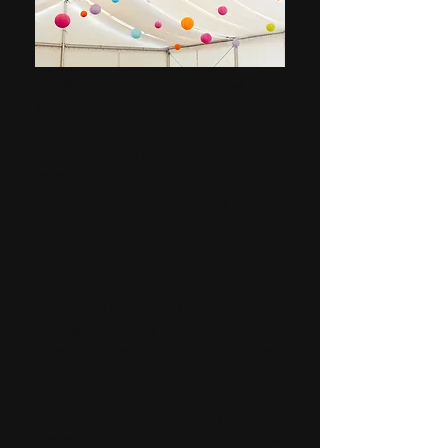
Išvažiuojamoji virtuali realybė
įmonių šventėms ir vakarėliams
Organizuojate įmonės vakarėlį,
asmeninę šventę ar festivalį ir
ieškote modernių pramogų savo
pasirinktoje lokacijoje? Mes galime
atvykti pas jus!
Atvežame ir sumontuojame visą
reikalingą virtualios realybės
įrangą, pritaikytą tiek
komandiniams, tiek individualiems
žaidimams.
Mūsų išvažiuojamosios VR patirtys
garantuos, kad jūsų šventės svečiai