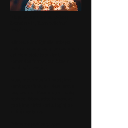
VR pabėgimo kambarys jūsų
šventėms ir „Team building“
renginiams
Ieškote, kur originaliai atšvęsti
vaikų ar suaugusiųjų gimtadienį, o
gal planuojate įtraukiantį
komandos formavimo („team
building“) renginį?
Mūsų modernus VR pabėgimo
kambarys Vilniuje - ideali erdvė
jūsų šventei! Pasinėrę į virtualią
realybę, išbandysite komandos
gebėjimą dirbti kartu, loginį bei
kritinį mąstymą.
Priimame jaukias grupes